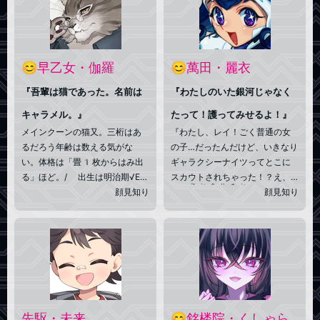
だ√の推理小説を仕入れては並べ
くスタイル。 容姿へのコンプ
ている／欠落は“よくわからな
レックスから怪人の姿を秘密に
い”けれど、髪にお花が咲いてい
していたが、最近ではごく稀に
た気がしますのよ？ 今は桜の
素顔を明かすこともある……らし
花飾りが手放せないわ
😊早乙女・伽羅
😊萬田・麗衣
い。
『吾輩は猫であった。名前は
『わたしのいた銀河じゃなく
キャラメル。』
たって！護ってみせるよ！』
メインクーンの猫又。三桁はあ
『わたし、レイ！ごく普通の女
るだろう年齢は数える気がな
の子…だったんだけど、いきなり
い。体格は「畳1枚からはみ出
ギャラクシーナイツってとこに
る」ほど。/ 出生は明治期√ED
スカウトされちゃった！？え、
マンタリオン
EN。大正の震災で飼い主一家と
顔見知り
この
マンタ型飛行機
を腰に着け
顔見知り
死別。√妖怪百鬼夜行で警察官と
て銀河のために戦うの！？そん
なる。後進を守るべく地方都市
なのわたしに出来るかなぁ…？で
の署長や警察学校の教官を務め
も頼りにされちゃったし、いっ
た。某事件で辞職、汚職警官の
ちょやってみますか！』実は【S
肩書を得る。最終階級は警視正
pcae Manta Ray】という架
相当と思われる。当時の記録に
空ゲーム世界の住人。いまいち
残る名は「柳沢キャラメル」。/
現状を理解していないが、正義
昭和後期～平成を√EDENで人間
の心は変わらず共に戦うぞ。
先駆・未来
😊銘楼院・くしゃら