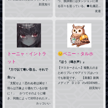
つ、放課後にはダンジョンに潜
ちに芋煮庭にやってきた。例の
顔見知り
る日々を送っている。◆礼儀正
ごとく芋煮に魅了され、毎日楽
しく溌剌とした性格。親しみの
友達
しく芋煮ライフをしている。
ある敬語で喋る。◆父から冒険
の話を聞くのが好きだった彼女
は、亡き父の後を引き継ぐよう
に冒険者になった。自ら体験し
たダンジョンの実態は、伝聞以
上に彼女の心を魅了している。
◆父の形見の精霊銃と、雷の魔
弾を駆使して戦う。
トーニャ・イントラ
😊ベニー・タルホ
ット
『ほう（鳴き声）』
【マスターさんへ】複数人のま
『力で以て奪い取る。それで
とめリプレイやアドリブはいつ
良い』
でも歓迎です。 【肩書】新興
ダンジョン・トゥデイ
メディア
D2D
の√EDEN特派
「支配せよ！恐れぬ者は滅せ！
員。 【上司からの評価】前向
顔見知り
我らは万象より優れているが故
きで仕事熱心。困難を困難と思
に！」 かつてそのように嘯
わず失敗を恐れないのは良い
き、同胞によって封印されたド
が、リスクを軽視しがちな点は
ラゴン。今やその権能は失わ
カッコいい