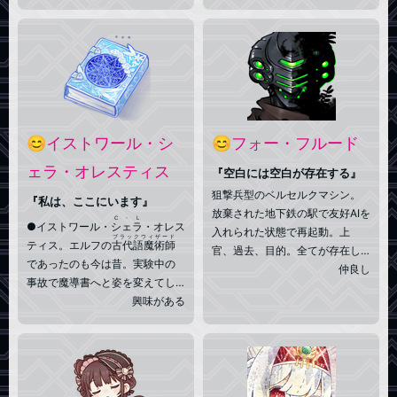
あなたのお探しの本は、ありま
とか。しかし語られる内容は曖
す、か？ 🌸あの子達の為に
昧で、彼女が竜の願いを正確に
も、二度と運命を悪い方へと歪
実行しているかは疑わしい🏠恐
ませない。他者には良い運命が
らく彼女は正気ではない。ドラ
巡るように……それが贖罪だから
ゴンとしての姿と力を封じら
🌸157cm程
れ、神聖竜に圧倒され、与えら
れた使命に長年奔走するうちに
何かが歪んでしまった様である
😊イストワール・シ
😊フォー・フルード
ェラ・オレスティス
『空白には空白が存在する』
狙撃兵型のベルセルクマシン。
『私は、ここにいます』
放棄された地下鉄の駅で友好AIを
C・L
●イストワール・
シェラ
・オレス
入れられた状態で再起動。上
ブラックウィザード
ティス。エルフの
古代語魔術師
官、過去、目的。全てが存在し
であったのも今は昔。実験中の
ない状態で外の世界へと踏み出
仲良し
事故で魔導書へと姿を変えてし
す。 戦闘技術以外の知識、技
まったのである。●戻りたいとい
興味がある
能は人間と同じ様に学ぶ必要が
う気持ちはあるが、それほど急
あり、本やネットで情報を得て
いでいる様子がないのはエルフ
いる。√ウォーゾーンでは人の集
の時間感覚故か、それとも。●こ
落に赴き頼まれ事をこなす
ワンダラー
の状態であっても魔術は使用で
放浪者
として活動中。√を超えて
きるが、発動には制限がある模