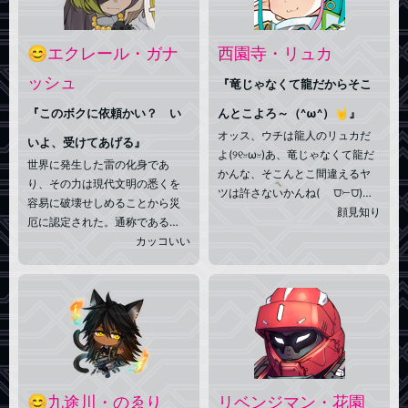
の探偵業を営み人間を楽しんで
良くも悪くも素直。マイペース
いる。ゴブリンには愛も才もな
を貫く直線番長。頭はよく増え
く、知るは憎悪のみ。
る上に飛ぶタイプ。ついでに眼
😊エクレール・ガナ
西園寺・リュカ
からビームも出る。カッコいい
ッシュ
ね。
『竜じゃなくて龍だからそこ
『このボクに依頼かい？ い
んとこよろ～（^ω^）🤘』
オッス、ウチは龍人のリュカだ
いよ、受けてあげる』
よ(୨୧ᵕ̤ωᵕ̤)あ、竜じゃなくて龍だ
世界に発生した雷の化身であ
かんな、そこんとこ間違えるヤ
り、その力は現代文明の悉くを
🔨
ツは
許さないかんね
( ⩌⤚⩌)そ
容易に破壊せしめることから災
ーいや最近侵略者ってヤツが来
顔見知り
厄に認定された。通称である
てるけどマジあいつらなんな
『のろまな雷』は、彼の動きが
カッコいい
ん？(´･ω･｀)勝手に人の世界か
早すぎて人類の認識速度を超え
ら物資持ってくとかありえない
ゆっくり動いている様に見える
し、泥棒猫かよって話じゃん(
為。本来であれば収容対象だ
ꐦ◜ω◝)🤘見つけたらウチにも教え
が、彼を封じ込める『檻』を作
てね、けちょんけちょんに〆て
り出せなかった事と本人に悪意
くっからさ🔨ฅ(๑•̀ω•́๑)ฅ
が無い事から、時折怪異の討伐
を請け負うという条件で厳重な
監視の下、人間社会に溶け込み
😊九途川・のゑり
リベンジマン・花園