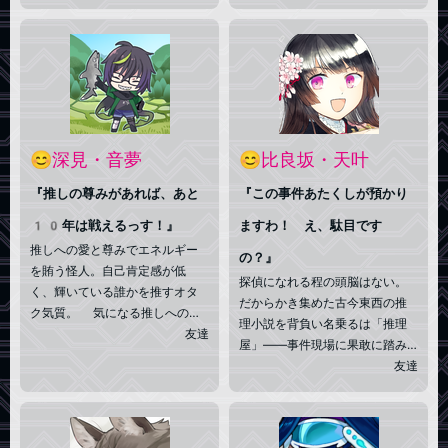
基本的に常識人で真面目だが、
なったが、その腕は少しも霞ん
何故か演技が下手であり奇行と
ではいない。14歳の頃に祖母
も思える行動を取っている時は
の死と同時に霊能力者に開眼、
大体何かを演じようとしている
その際に見た別√に欠落の原因が
時である。演じていない時はマ
あるらしいが、本人は特に気に
トモなのだが。
していない。目覚めた異能と重
火器の力で、簒奪者達に立ち向
かう。綾織・乃藍とは10年来
😊深見・音夢
😊比良坂・天叶
の付き合い。(かみおり・あやか)
『推しの尊みがあれば、あと
『この事件あたくしが預かり
10年は戦えるっす！』
ますわ！ え、駄目です
推しへの愛と尊みでエネルギー
の？』
を賄う怪人。自己肯定感が低
探偵になれる程の頭脳はない。
く、輝いている誰かを推すオタ
だからかき集めた古今東西の推
ク気質。 気になる推しへの応
理小説を背負い名乗るは「推理
援として細々と布教活動をして
友達
屋」――事件現場に果敢に踏み
おり、同人誌制作やコスプレに
込むも、犯人を当てられるとは
友達
も手を出している。 所属して
限らない／金には困らぬ高等遊
いた悪の結社の名残で火薬によ
民。趣味で「推理小説専門の貸
る火遁を申し訳程度に使える
本屋」を営んでいる。迷い込ん
が、基本的には道具に頼ってい