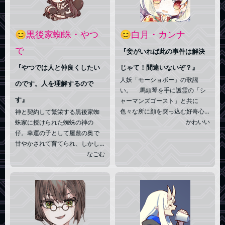
もやる事に大差は無い。 好き
様。●ちなみに年齢（18歳）
な物は役割を果たしているも
は肉体（があった頃）の外見年
の。(人、物問わず)
齢。実年齢は不詳。
😊黒後家蜘蛛・やつ
😊白月・カンナ
で
『妾がいれば此の事件は解決
『やつでは人と仲良くしたい
じゃて！間違いないぞ？』
人妖「モーショボー」の歌謡
のです。人を理解するので
い。 馬頭琴を手に護霊の「シ
す』
ャーマンズゴースト」と共に
色々な所に顔を突っ込む好奇心
神と契約して繁栄する黒後家蜘
旺盛なアルビノの少女。 年寄
かわいい
蛛家に授けられた蜘蛛の神の
り染みた口調だが其れは育てて
仔。幸運の子として屋敷の奥で
くれた祖母と以前流行ったのじ
甘やかされて育てられ、しかし
ゃロリとやらを真似した影響。
人を真摯に観察してきた彼女は
なごむ
又、学校や初対面の相手には普
９歳にして家を出ることを選択
通に話したりする。 何時もモ
する。人に預けられたその理由
ンゴルの伝統衣装、デールに身
は、人の繁栄の理由を盗みと
を包んでおり肌は余り露出した
り、一族に持ちかえり繁栄をも
がらない。
たらすこと。その為には多くの
人を目にして学ぶ必要があるの