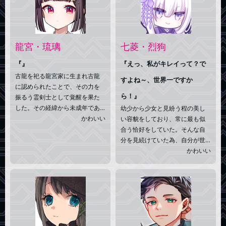
達は、追跡を逃れるために記憶
ために帰化して、日本語をマス
を封印までされた。結果、安全
ターしている。
で平和な√EDENへ転生。平和な
世界で生まれ変わり、平和に生
きていた。はずだった。
龍宮・琉璃
七菱・烈狗
『』
『えっ、私がキレイって？で
古龍を祀る龍宮家に生まれ古龍
すよね～、世界一ですか
に認められたことで、その力を
ら！』
振るう霊剣士として覚醒を果た
した。その経緯から未成年であ
幼少から少女と見紛う程の美し
りながらカミガリに所属してい
かわいい
い容貌をしており、常に最も似
るが、普段は普通の女子学生と
合う恰好をしていた。そんな自
して学校に通っている。
分を見続けていた為、自分が世
界一美しいと思い込んでいる。
かわいい
時折手鏡を見て自分に見惚れて
いたが「このままだと子孫を残
せないのでは……？」と、両親か
ら心配され一念発起。 どうせ
伴侶にするなら、自分より圧倒
的に美しい者がいいよね？ よ
し、探そう！ そうして探偵社