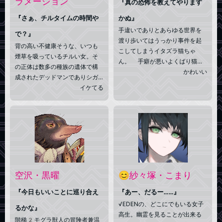
ラメーション
『真の恐怖を教えてやります
『さぁ、チルタイムの時間や
かぬ』
手違いでありとあらゆる世界を
で？』
渡り歩いてはうっかり事件を起
背の高い不健康そうな、いつも
こしてしまうイタズラ猫ちゃ
煙草を吸っているチルい女。そ
ん。 手癖が悪いよくばり猫で
の正体は数多の種族の遺体で構
あり、神智学に長けていながら
かわいい
成されたデッドマンでありシガ
技術屋としての側面を持つ。
ーアクセプターで変身せずに戦
イケてる
その欲求はすべて好奇心からく
う不変身ヒーローである◆現在
るものであり、宇宙のすべてを
は√EDENで和菓子屋の店主をや
解き明かしたいが故に「ドクタ
っている。もう１人の店主のお
ー・ユニバース」を自称する。
婆ちゃんとその孫の看板娘。大
通称ドク、マックス、キャッツ
事な存在の為に日々戦う！◆で
など。自称はぬ。語尾に「ぬ」
も１人でボーッと喫煙したりチ
を付ける。階梯1だが「ケット
ルってるのも好きな女◆気軽に
シー」と呼ばれると怒る。
チルタイム！！って呼んでな
空沢・黒曜
😊紗々塚・こまり
『今日もいいことに巡り合え
『あー、だるー……』
√EDENの、どこにでもいる女子
るかな』
高生。幽霊を見ることが出来る
階梯2モグラ獣人の冒険者兼温