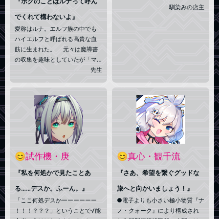
『ボクのことはルナって呼ん
店の店主を務める。また、本人
馴染みの店主
でくれて構わないよ』
は天然かつ人間等の文化に疎い
ため、よくトラブルに巻き込ま
愛称はルナ。エルフ族の中でも
れる。 正体は宇宙の神々を記
ハイエルフと呼ばれる高貴な血
した啓示録の付喪神である。
筋に生まれた。 元々は魔導書
意識を持ったのは数年前。まだ
の収集を趣味としていたが「マ
純粋なので、他者との関わりに
ンガ」という人間文化にどっぷ
先生
よっては狂気に堕ちるかもしれ
りハマってしまい、自分の店の
ない。彼はまだ自分を普通の啓
一角にもマンガ本が置かれてい
示録だと思っているようだ。
る始末。さらに店の奥には「個
人的な収集部屋」も存在してい
る模様。 意外とおっちょこち
ょいな面もあり、古代語の解読
を失敗してしまいトラブルに巻
き込まれることもチラホラ。悠
😊試作機・庚
😊真心・観千流
久の時を生きているが恋愛経験
はゼロ！
『私を何処かで見たことあ
『さあ、希望を繋ぐグッドな
る……デスか。ふーん。』
旅へと向かいましょう！』
「ここ何処デスかーーーーーー
●電子よりも小さい極小物質『ナ
！！！？？？」
ということで√能
ノ・クォーク』により構成され