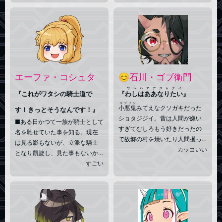
に対して憧れを抱いている。
歳で老化が止まった、強靭で魅
しかし自分の力を世のため人の
惑の肢体を持つ勇猛な「姫騎
ために使いたいとも思っている
えたの
士」。冒険王国「
江田野
」を拠
ため 悪と正義が両立できる汚
点に、「疾風」と呼ぶ魔法の車
職警官を自称している。 気ま
を駆り、自らの力の根源たる
ぐれに変わる「不快な悪事」を
「ルミナス」を探す放浪の旅の
邪魔するため 数多の√を駆け巡
日々を送る。
る。 失くした将来の夢は「こ
エーファ・コシュタ
😊石川・ゴブ衛門
の世で唯一人の悪になること」
ワレハアアジャナイ
『これがワタシの騎士道で
『
わしはああなりたい
』
ゴブリン
小悪鬼
みてえなクソガキだった
す！きっとそうなんです！』
ショタジジイ。昔は人間が嫌い
■ある日かつて一族が騎士として
すぎてむしろもう好きだったの
名を馳せていた事を知る。現在
で故郷の村を焼いたり人間攫っ
は見る影もないが、立派な騎士
たりころころしたりされたりす
カッコいい
となり凱旋し、見た事もないか
る真っ当な悪鬼だった。しかし
つての栄光を取り戻す為に、意
すごい
ある日野生のラスボスみてえな
気揚々と武者修行＆人助けの旅
男に切られ肉片にされ、その技
を始める。一つだけ問題点を挙
があまりにも格好良すぎて更生
げるならば、エーファは騎士と
した。今は自分を斬った技を再
呼ばれる存在を全くと言ってい
現すべく人間RPをしながら趣味
いほど知らない事だった――。■