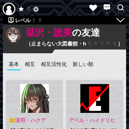
0
0
0
レベル20
レベル20
栞沢・読美
の友達
（止まらない大図書館・h00298）
基本
相互
相互活性化
新しい順
😊濡羽・ハクア
アベル・ハイドリヒ