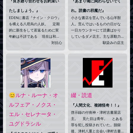
『良き廻り合わせをお約束い
『あまり俺に関わらないでく
たしましょう。』
れ。読書の邪魔だ』
EDENに書店『ナイン・クロウ』
小さな書店を営んでいる山羊獣
を構える八咫烏の人妖。 定期
人。営んではいるものの日がな
的に新生をして若返るために実
一日カウンターにて読書ばかり
年齢は不詳である 現在は和様
しているダメ店主。主な原動力
折衷の服装を擦り続けているあ
対抗心
が新たな知識を得ることであ
馴染みの店主
まりにも胡散臭い眼鏡のお姉さ
り、√能力者として活動するの
ん。 体力と腕力は男子小学生
も、異なる√をこの目で見たいか
に負ける。 本は好きだが本
らである。故に、その世界を壊
には詳しくはないのでなんでも
そうとするならば、全力を以て
仕入れているため、品ぞろえは
それを廃す//
混沌の一途、雑貨店と化しつつ
ある店は最近イートインスペー
スも始めた。 身長172c
😊ルナ・ルーナ・オ
綴・読道
m
ルフェア・ノクス・
『人間文化、複雑怪奇！！』
啓示録の付喪神・津村古書屋店
エル・セレナータ・
主。 見た目は青年。 とある
ユグドラシル
罪を犯し投獄されていた。脱獄
後、津村八重と出会い津村古書