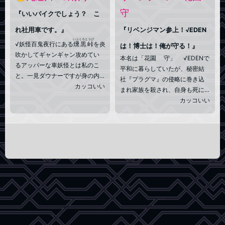
生活している。
守
『いいバイクでしょう？ こ
れ社用車です。』
『リベンジマン参上！√EDEN
いぶくろとうげ
√妖怪百鬼夜行にある
燻黒峠
を炎
は！博士は！俺が守る！』
吹かしてギャンギャン攻めてい
本名は「花園 守」 √EDENで
るアッパーな車妖怪とは私のこ
平和に暮らしていたが、秘密結
と。一見ダウナーですが身の内
社『プラグマ』の侵略に巻き込
も外も熱く燃え盛っています
カッコいい
まれ家族を殺され、自身も死に
よ。亡者の魂を送ることができ
瀕したが、リベンジ博士(Anker)
カッコいい
る火属性の化け猫ちゃんです。
に救助され、改造人間となるこ
正体は車輪ですけど。黒猫の運
とで一命を取り留めた。 それ
送屋しています。亡者が全部イ
からは(博士に脅されて)謎のヒー
ンビジブル化しちゃうので火車
ロー『リベンジマン』として正
商売上がったりなんですよね
体を隠しながら√EDENを守るた
え。
め戦っている。 博士に恩義を
感じている他、異性として惚れ
ている(博士には秘密)。 巨
乳好き。