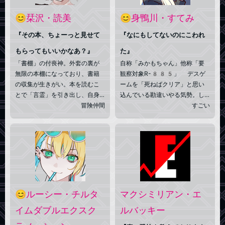
だ。なお、やつで自身はそんな
使命が与えられた自分はとても
😊栞沢・読美
😊身鴨川・すてみ
賢いと思っているがわりとアホ
である。
『その本、ちょーっと見せて
『なにもしてないのにこわれ
もらってもいいかなあ？』
た』
「書棚」の付喪神。外套の裏が
自称「みかもちゃん」他称「要
無限の本棚になっており、書籍
観察対象R-885」 デスゲ
の収集が生きがい。本を読むこ
ームを「死ねばクリア」と思い
とで「言霊」を引き出し、自身
込んでいる勘違いやる気勢。し
を強化したり、一時的に特殊能
冒険仲間
かしそのやる気とパワーのせい
すごい
力を身に付けることができる。
で毎回無事生還してしまう悲し
外套裏の本は貸出可能。「情報
い生き物。何個目か分からぬデ
の収集と拡散」がアイデンティ
スゲーム会場を壊滅させたとこ
デスゲーム運営会社
ティで、規制や検閲には激しい
ろを
とある組織
に捕まり、口車
嫌悪感を示す。希少本や絶版本
に乗せられてライバルデスゲー
を見つけた時は、手に入れるた
ムを破壊する心霊テロリストと
めに少々荒っぽい手段を取るこ
なった。今日も
おしごと
とも。 「本が燃える」ところ
(デス)ゲームクリア
頑張るぞ！
😊ルーシー・チルタ
マクシミリアン・エ
を見ると発狂する。
イムダブルエクスク
ルバッキー