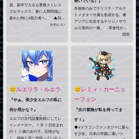
研いでいる）』
員。新卒で入るも業務ストレス
本個体のみでテリジナ・アルク
フルマックス。更に人間関係に
トメタターサ属を形成する。東
疲れた時に√能力者へ。 ▲別の
アジアに生息するテリジノサウ
√を確認し、これ幸いと退職代行
かわいい
ルス亜科の一種。 草食性か肉
へ駆け込み退職。 ▲そのまま
食性か、狩人か腐肉食かで議論
団長
の勢いで√EDENへと移住をし、
が分かれたが結論から言えば必
自由とノーストレスをエンジョ
要に応じてなんでも食べる。
イ生活。 霊能力者としての才
爪の長さから推定された年齢は
に恵まれ、√を移動しなくても仕
約20歳。白い羽毛を持つ。身
事が出来る。 ▲稀に元職場を
長はだいたい3.5メートルほ
覗き見しつつ、自由な生活満喫
ど。 テリジナ・アルクトメタ
中。けれども在職中に培ったコ
ターサ属は本個体を除き絶滅し
ーヒー中毒は未だ治らず。
ているものと推定される。
😊ルエリラ・ルエラ
😊レミィ・カーニェ
ーフェン
『やぁ。美少女エルフの私に
何か用かな？』
『次の冒険が私を待ってま
ブラックウィザード
エルフの
古代語魔術師
にしてレ
す！』
インメーカー。7月7日生まれ
◆√ドラゴンファンタジーに暮ら
の12歳の女の子。記憶がな
す少女。日本の学園に通いつ
く、姉妹と共に彷徨っているう