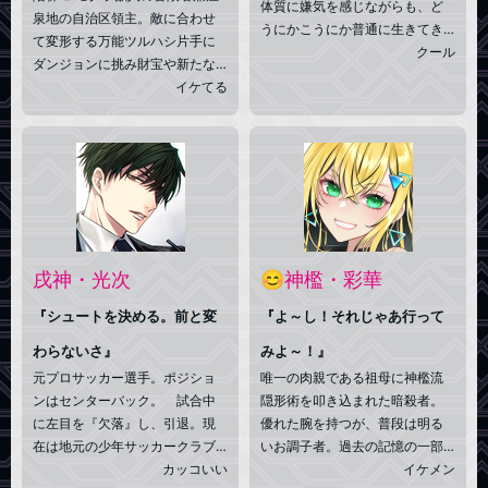
体質に嫌気を感じながらも、ど
泉地の自治区領主。敵に合わせ
うにかこうにか普通に生きてき
て変形する万能ツルハシ片手に
た。はずだった。 身長15
クール
ダンジョンに挑み財宝や新たな
2cm
温泉の源泉を探したりしてい
イケてる
る。黒い毛並みは意外ときめ細
やか。◇性格は穏やか、喜怒哀
楽の起伏が少なく窮地にも動揺
せず対処する。趣味は発掘と湯
治。経営する温泉宿にはダンジ
ョンの影響か様々な効能の源泉
が複数あり一般人でも利用可
能。◆欠落は嗅覚、そして一定
戌神・光次
😊神檻・彩華
以上の感情の高揚。
『シュートを決める。前と変
『よ～し！それじゃあ行って
わらないさ』
みよ～！』
元プロサッカー選手。ポジショ
唯一の肉親である祖母に神檻流
ンはセンターバック。 試合中
隠形術を叩き込まれた暗殺者。
に左目を『欠落』し、引退。現
優れた腕を持つが、普段は明る
在は地元の少年サッカークラブ
いお調子者。過去の記憶の一部
で監督兼コーチをしている。 ●
カッコいい
と「何か」を欠落して√能力者と
イケメン