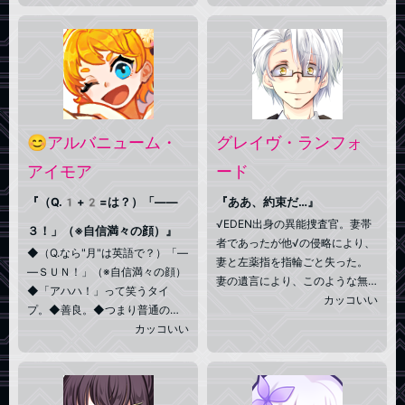
明確な短所である。 【外見】
れ、少女の姿に身を窶してい
変異階梯で普段は階梯5の姿を
る。暴君であった頃の記憶は忘
している。身長170cm。尾
却の彼方。裂かれ、焼かれ、封
羽根を持ち、目や髪にミミズク
じられた魂はそれでもなお黒く
の特徴を備えている。 【その
心に在る故にその態度は傲慢。
他】惚れっぽい。
余は大いなる竜であるが故に。
😊アルバニューム・
グレイヴ・ランフォ
アイモア
ード
『（Q.1+2=は？）「――
『ああ、約束だ…』
√EDEN出身の異能捜査官。妻帯
３！」（※自信満々の顔）』
者であったが他√の侵略により、
◆（Q.なら"月"は英語で？）「―
妻と左薬指を指輪ごと失った。
―ＳＵＮ！」（※自信満々の顔）
妻の遺言により、このような無
◆「アハハ！」って笑うタイ
法から人々を守るために、精霊
カッコいい
プ。◆善良。◆つまり普通の十
という力を手に入れ、一度辞め
代女子。◇――彼女が元居た√は
カッコいい
た警官へと再び就職した。事件
子供達を他√へ逃がした。残存す
や戦闘では真面目だが、普段は
る銀河の全知的生命体の"可能
だらしなく、へらへら笑う昼行
性"をその身に注ぎ込まれた子供
燈の印象がある。妻と結婚する