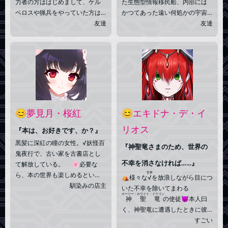
力者の方ははじめまして、ケル
た生態型情報移民船、内部には
ベロスや猟兵をやっていた方は
かつてあった遠い何処かの宇宙
また会ったな！庚さんデスよ
友達
が記録されており適切な手順に
友達
ー！えっ？なんでお前がここに
より再生することが可能…らしい
いるんだって？それはそのー…え
四人家族の長女●記憶を失った状
っと…ハイ…迷子デス…。私のこ
態で√EDENの一般家庭に保護さ
と知ってる一部の人は覚えてる
れており移民船としての自覚は
かも知れないんデスけど私…スー
上記の概要のみ、本人は緩い言
パー迷子属性持ってるんデスよ
動と無駄にキラキラした瞳が特
ね…。まぁそういうわけで帰り道
徴のテンション高めな女の子。
模索中デスよ。色々いいたい事
ちょっと昔のアニメとかゲーム
😊夢見月・桜紅
😊エキドナ・デ・イ
あるけど文字数！じゃあね！
とか好きですよ、グーッド！
リオス
『本は、お好きです、か？』
黒髪に深紅の瞳の女性。√妖怪百
『神聖竜さまのため、世界の
鬼夜行で、古い家を古書店とし
不幸を消さなければ……』
て解放している。 🌸必要な
世界
ら、本の世界も楽しめるとい
⛺様々な
√
を放浪しながら目につ
う、不思議な不思議な書物のお
馴染みの店主
いた不幸を除いてまわる
ホーリー・ホワイト・ドラゴン
店。良い運命の本に出会えるよ
神聖竜
の使徒👿本人曰
う、店主も尽力するだろう🌸甘
く、神聖竜に遭遇したときに彼
味、特に和菓子、餡子好き 🌸
から新たな力と使命を授かった
すごい