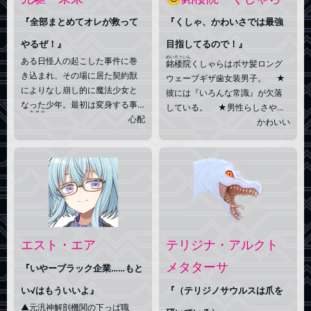
の妻と生きた。/字が下手。
『全部まとめてオレが救って
『くしゃ、かわいさでは最強
やるぜ！』
目指してるので！』
めいろういん
ある日怪人の起こした事件に巻
銘楼院
くしゃらはボサ髪ロング
き込まれ、その場に居た契約獣
ウェーブギザ歯女装男子。 ★
によりなし崩し的に魔法少女と
彼には『いろんな常識』が欠落
なった少年。最初は変身する事
している。 ★男性らしさや安
女体化
で
変化
する肉体に戸惑っていた
心配
定感など、まっとうなコミュニ
かわいい
が、世界や身近な人を守る為と
ケーションを除けば、色んなも
吹っ切って活動している。身長
のが欠落している。それらをイ
が低い事が目下の悩みでいつか
ンビジブルと共存し、補ってい
大きくなれると信じているが、
る。 ★性格は可愛くあろうと
魔法少女
実は
√能力者
になった際に成長が
しているが、たまに粗暴でおか
欠落した為、本人の知らぬ間に
しい口調になることもある。★
不老となってしまった。漫画や
気分で見た目を変えるかも★最
アニメの技を再現したいお年頃
近血のつながった姉と遭遇する
エスト・エア
テリジナ・アルクト
でもある
も、実感わかず。
メタターサ
『いやーブラック企業……もと
い√はもういいよ』
『（テリジノサウルスは爪を
▲元汎神解剖機関の下っぱ職