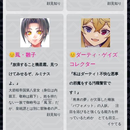
ているものの、今は基本的に祖
顔見知り
る。 魔術師を自称するが、√能
顔見知り
父の骨董屋を継ぎ営んでいるよ
力の性質は呪術や妖術といった
うだ。付喪神は自らの姉を名乗
系統に近い。 古書や稀覯本、
り、“家族”として過ごす。実年齢
ティーセットの蒐集癖を持ち、
はかなり上だが化け術でこの
ややワーカホリック気味。小食
姿。青髪の時は大人の姿//曰く
で終日飲み物しか口にしないこ
「おまけして貰えますし？」薔
ともある。紅茶党。コーヒーを
薇の悪魔の半人半妖、角と翼を
淹れることはできるが自分は飲
持つ。【欠落】正気
まない。
😊鳳・雛子
😊ダーティ・ゲイズ
コレクター
『放浪すること幾星霜。見つ
けてみせるぞ、ルミナス
『私はダーティ！不快な悪事
よ。』
の邪魔をする汚職警官で
大碧桜帝国第八皇女（身位は内
す！』
親王、敬称は殿下）。姓を持た
「将来の夢」が欠落した種族
かぜのみや
ない一族で御称号は「
風宮
」だ
「バフォメット」の人妖。 注
が、皇統譜とは別に冒険者の戸
目を浴びると強くなる能力を持
籍として鳳姓を名乗っている。
顔見知り
っているためか とても目立ち
また、翼を欠落したため「ゼロ
たがり屋で 理由は不明だが悪
イケてる
（無翼）」とも呼ばれる。二十