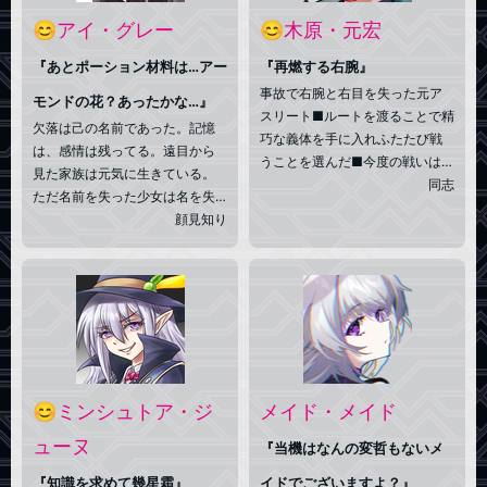
に就職。しかし仕事の評価は微
😊アイ・グレー
😊木原・元宏
妙、周囲の助けで何とか仕事で
『あとポーション材料は…アー
きている。
『再燃する右腕』
事故で右腕と右目を失った元ア
モンドの花？あったかな…』
スリート■ルートを渡ることで精
欠落は己の名前であった。記憶
巧な義体を手に入れふたたび戦
は、感情は残ってる。遠目から
うことを選んだ■今度の戦いは世
見た家族は元気に生きている。
界を救うため、可能性に手を伸
同志
ただ名前を失った少女は名を失
ばし、その右腕を振るい続け
ったが故に世界から外れてしま
顔見知り
る。失った悲しみと不屈の希望
ったのだ。そしてある魔術師に
を胸に■義手は光沢のないクロー
拾われ仮初の名を与えられた。
ム色■穏やかな目の奥に強い意志
藍に灰色の色合いを持つからア
がにじむ■普段は明るく穏やかで
アスクレピオス
イ・グレー。
ある医神
の末娘の
ちょっと抜けている感じ、集中
名を捩った名でもあると師は言
していると別人みたいに見える
った。名と魔術の知識とガラス
張りの温室。それらを授けた師
は旅に。今は温室で一人、魔術
😊ミンシュトア・ジ
メイド・メイド
の研鑽を積む。
ューヌ
『当機はなんの変哲もないメ
『知識を求めて幾星霜』
イドでございますよ？』