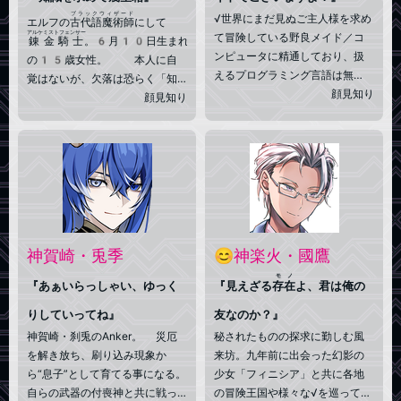
ブラックウィザード
√世界にまだ見ぬご主人様を求め
エルフの
古代語魔術師
にして
アルケミストフェンサー
て冒険している野良メイド／コ
錬金騎士
。6月10日生まれ
ンピュータに精通しており、扱
の15歳女性。 本人に自
えるプログラミング言語は無
覚はないが、欠落は恐らく「知
数。このメイドに任せれば大抵
顔見知り
識」。 それなりに優秀な頭脳
顔見知り
の問題が解決するだろう／プロ
を持ち無知なわけではないのだ
グラムから魔法のような事象を
が、知識欲が並外れているた
発現させる√能力をあつかう
め。 知識を求めて様々な書物
『
やマジックアイテム、骨董品を
ラステスト・ブラックウィザード
“世界で最も新しい古代語”の魔術
集め続けている。
師
』である／「眼で認識する能
力」を欠落している（眼や視力
神賀崎・兎季
😊神楽火・國鷹
を失ったわけではないが、視た
モノ
ものを認識できない）
『あぁいらっしゃい、ゆっく
『見えざる
存在
よ、君は俺の
りしていってね』
友なのか？』
神賀崎・刹兎のAnker。 災厄
秘されたものの探求に勤しむ風
を解き放ち、刷り込み現象か
来坊。九年前に出会った幻影の
ら“息子”として育てる事になる。
少女「フィニシア」と共に各地
自らの武器の付喪神と共に戦っ
の冒険王国や様々な√を巡ってい