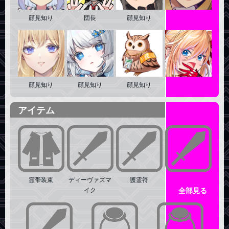
顔見知り
団長
顔見知り
顔見知り
顔見知り
顔見知り
顔見知り
顔見知り
アイテム
霊帯装束
ディーヴァズマ
護霊符
モリンホール
イク
全部見る