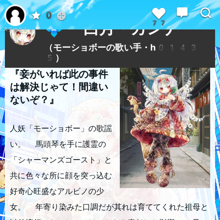
レベル21
0
77
💠
白月・カンナ
ステータス
（モーショボーの歌い手・h0143
5）
『妾がいれば此の事件
は解決じゃて！間違い
ないぞ？』
人妖「モーショボー」の歌謡
い。 馬頭琴を手に護霊の
「シャーマンズゴースト」と
共に色々な所に顔を突っ込む
好奇心旺盛なアルビノの少
女。 年寄り染みた口調だが其れは育ててくれた祖母と