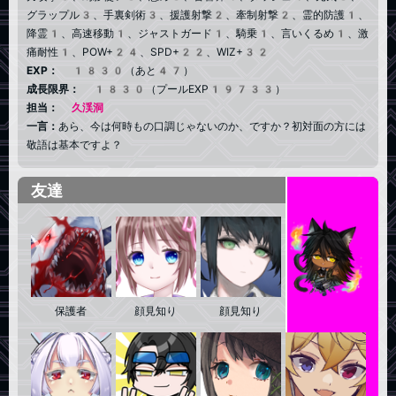
グラップル3、手裏剣術3、援護射撃2、牽制射撃2、霊的防護1、
降霊1、高速移動1、ジャストガード1、騎乗1、言いくるめ1、激
痛耐性1、POW+24、SPD+22、WIZ+32
EXP：
1830（あと47）
成長限界：
1830（プールEXP19733）
担当：
久渓洞
一言：
あら、今は何時もの口調じゃないのか、ですか？初対面の方には
敬語は基本ですよ？
友達
保護者
顔見知り
顔見知り
顔見知り
全部見る