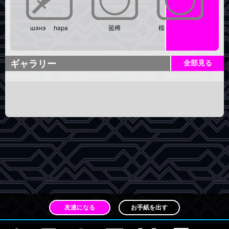
шэнэ һара
菰樽
模倣式量産型紫
金紅葫蘆
ギャラリー
全部見る
友達になる
お手紙を出す