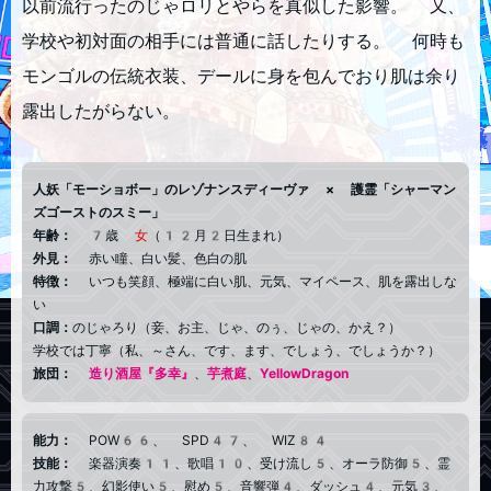
以前流行ったのじゃロリとやらを真似した影響。 又、
学校や初対面の相手には普通に話したりする。 何時も
モンゴルの伝統衣装、デールに身を包んでおり肌は余り
露出したがらない。
人妖「モーショボー」のレゾナンスディーヴァ × 護霊「シャーマン
ズゴーストのスミー」
年齢：
7歳
女
（12月2日生まれ）
外見：
赤い瞳、白い髪、色白の肌
特徴：
いつも笑顔、極端に白い肌、元気、マイペース、肌を露出しな
い
口調：
のじゃろり（妾、お主、じゃ、のぅ、じゃの、かえ？）
学校では丁寧（私、～さん、です、ます、でしょう、でしょうか？）
旅団：
造り酒屋『多幸』
、
芋煮庭
、
YellowDragon
能力：
POW66、 SPD47、 WIZ84
技能：
楽器演奏11、歌唱10、受け流し5、オーラ防御5、霊
力攻撃5、幻影使い5、慰め5、音響弾4、ダッシュ4、元気3、