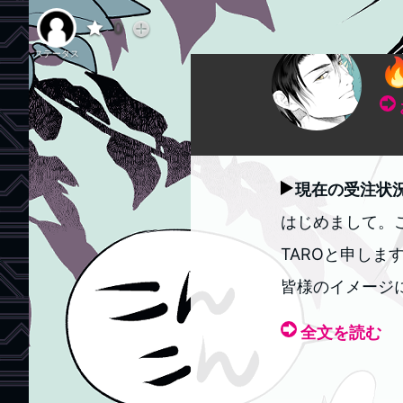
イラストマスター
0
ステータス

現在の受注状
はじめまして。
TAROと申しま
皆様のイメージ
全文を読む