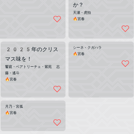
か？
天瀬・虎拍
🔥宮春
シーネ・クガハラ
2025年のクリス
🔥宮春
マス味を！
饗庭・ベアトリーチェ・紫苑 志
藤・遙斗
🔥宮春
月乃・宮孤
🔥宮春