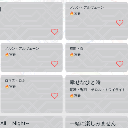
ノルン・アルヴェーン
日
🔥宮春
ノルン・アルヴェーン
猫間・百
🔥宮春
🔥宮春
ロマヌ・ロネ
幸せなひと時
🔥宮春
竜雅・兎羽 チロル・トワイライト
🔥宮春
ll Night~
一緒に楽しみません