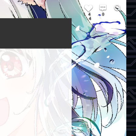
14
0
4