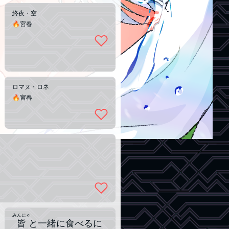
終夜・空
🔥宮春
ロマヌ・ロネ
🔥宮春
みんにゃ
皆
と一緒に食べるに