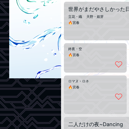
世界がまだやさしかった
立花・織 天野・姫芽
🔥宮春
終夜・空
🔥宮春
ロマヌ・ロネ
🔥宮春
二人だけの夜~Dancing A