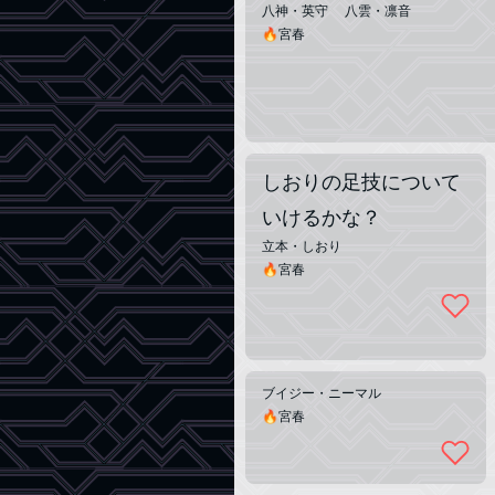
八神・英守 八雲・凛音
🔥宮春
しおりの足技について
いけるかな？
立本・しおり
🔥宮春
ブイジー・ニーマル
🔥宮春