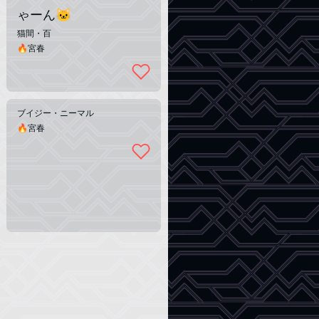
ゃーん🐱
猫間・百
🔥宮春
ブイジー・ニーマル
🔥宮春