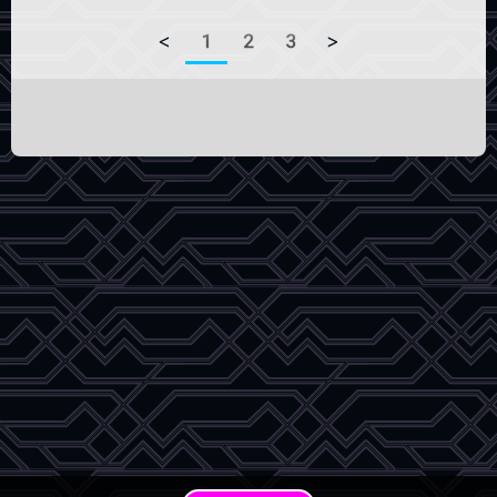
<
1
2
3
>