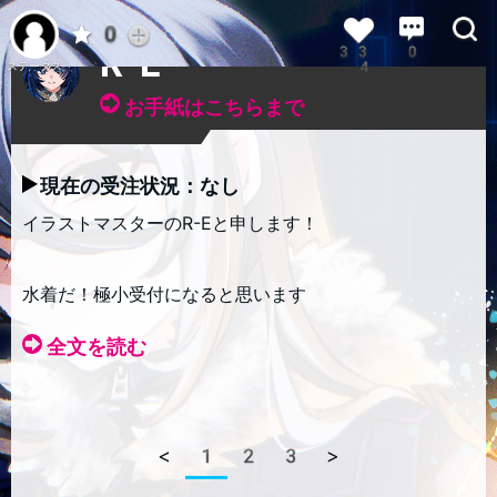
イラストマスター
0
33
0
R-E
4
ステータス
お手紙はこちらまで
現在の受注状況：なし
イラストマスターのR-Eと申します！
水着だ！極小受付になると思います
全文を読む
<
1
2
3
>