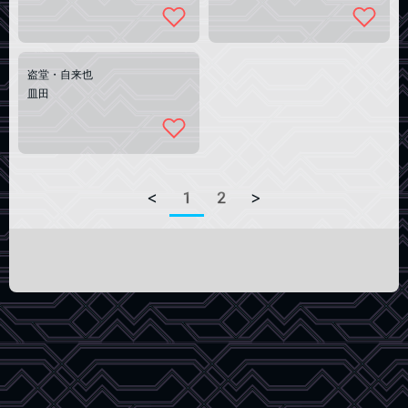
盗堂・自来也
皿田
<
1
2
>