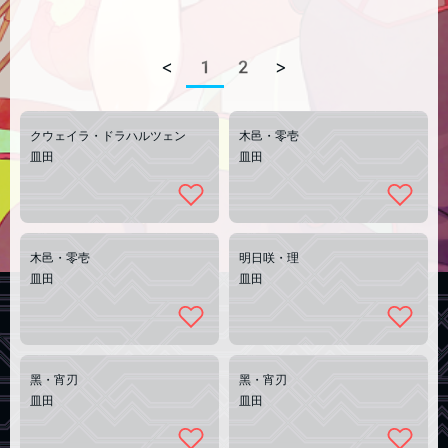
<
1
2
>
クウェイラ・ドラハルツェン
木邑・零壱
皿田
皿田
木邑・零壱
明日咲・理
皿田
皿田
黑・宵刃
黑・宵刃
皿田
皿田