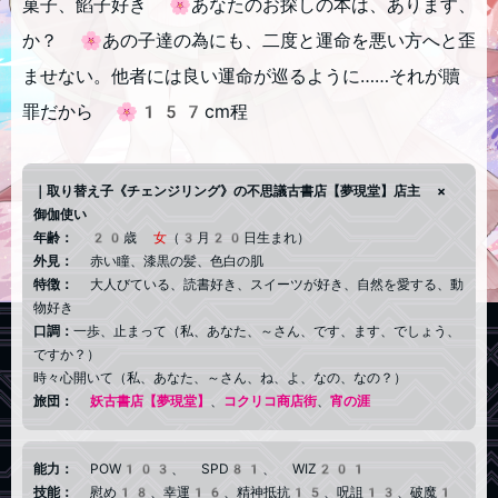
菓子、餡子好き 🌸あなたのお探しの本は、あります、
か？ 🌸あの子達の為にも、二度と運命を悪い方へと歪
ませない。他者には良い運命が巡るように……それが贖
罪だから 🌸157cm程
｜取り替え子《チェンジリング》の不思議古書店【夢現堂】店主 ×
御伽使い
年齢：
20歳
女
（3月20日生まれ）
外見：
赤い瞳、漆黒の髪、色白の肌
特徴：
大人びている、読書好き、スイーツが好き、自然を愛する、動
物好き
口調：
一歩、止まって（私、あなた、～さん、です、ます、でしょう、
ですか？）
時々心開いて（私、あなた、～さん、ね、よ、なの、なの？）
旅団：
妖古書店【夢現堂】
、
コクリコ商店街
、
宵の涯
能力：
POW103、 SPD81、 WIZ201
技能：
慰め18、幸運16、精神抵抗15、呪詛13、破魔1