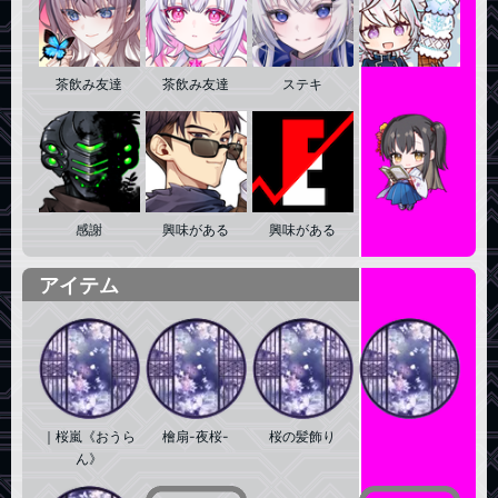
全部見る
茶飲み友達
茶飲み友達
ステキ
好印象
感謝
興味がある
興味がある
興味がある
アイテム
｜桜嵐《おうら
檜扇-夜桜-
桜の髪飾り
桜のヘアピン
ん》