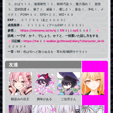
0、かばう10、激痛耐性10、精神汚染9、魔力溜め7、覚悟
5、霊的防護4、魅了2、威厳1、優しさ1、宴会1、浄化1、メ
イク1、POW+53、SPD+23、WIZ+88
EXP：
31766（あと2009）
成長限界：
31766（プールEXP12059）
参照：
https://mimemo.io/m/vj5XN4j3nyG86d7
🌸
語尾：〜です、か？、でしょう、か？と、一拍置いた話し方をする
🌸日記帳：
https://tw8.t-walker.jp/thread/diary?character_id=h
02454
一言：
IM：色は匂へど散りぬるを・零れ桜/幽閉サテライト
友達
馴染みの店主
興味がある
ご近所さん
好印象