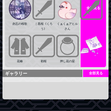
全部見る
勿忘の桜歌
｜黒桜《くろ
くぁくぁアヒル
闇夜の光涙
う》
さん
花椿
初桜
押し花の栞
花遊
ギャラリー
全部見る